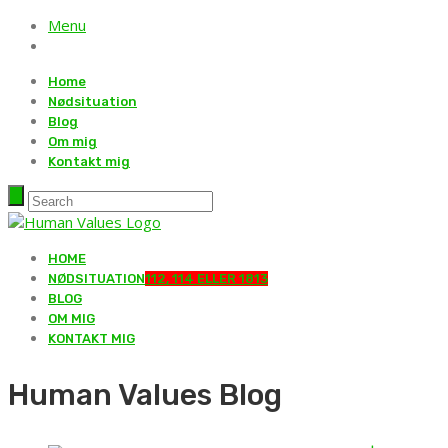
Menu
Home
Nødsituation
Blog
Om mig
Kontakt mig
HOME
NØDSITUATION
112, 114 ELLER 1813
BLOG
OM MIG
KONTAKT MIG
Human Values Blog